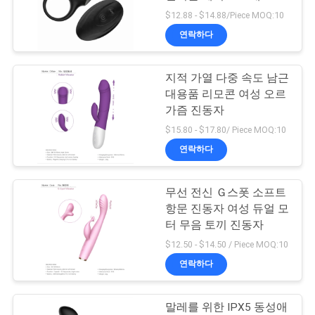
$12.88 - $14.88/Piece MOQ:10
연락하다
문
22
총알 진동자 성적 기
의
지적 가열 다중 속도 남근
대용품 리모콘 여성 오르
하
구
가즘 진동자
기
$15.80 - $17.80/ Piece MOQ:10
연락하다
소
무선 전신 Ｇ스폿 소프트
26
식
항문 진동자 여성 듀얼 모
터 무음 토끼 진동자
AV 막대 마사지사
$12.50 - $14.50 / Piece MOQ:10
조
연락하다
회
말레를 위한 IPX5 동성애
를