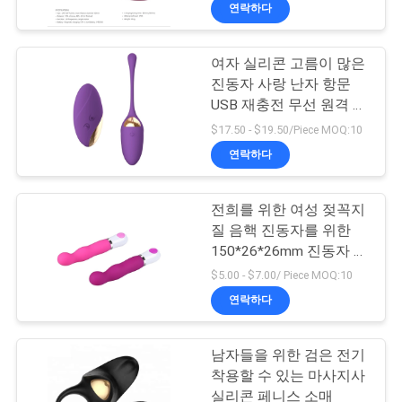
연락하다
소
개
여자 실리콘 고름이 많은
10
진동자 사랑 난자 항문
빠는 진동자 성적 기
USB 재충전 무선 원격 제
공
어
$17.50 - $19.50/Piece MOQ:10
구
장
연락하다
견
전희를 위한 여성 젖꼭지
학
질 음핵 진동자를 위한
150*26*26mm 진동자 마
3
사지사
$5.00 - $7.00/ Piece MOQ:10
품
연락하다
현실적 섹스 인형
질
관
남자들을 위한 검은 전기
착용할 수 있는 마사지사
리
실리콘 페니스 소매