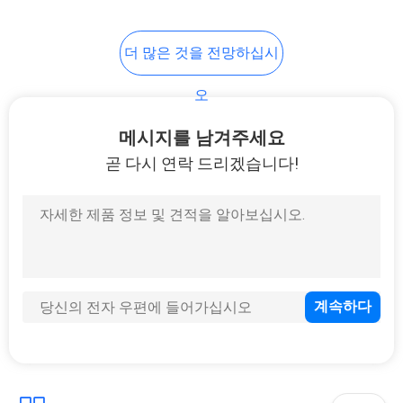
POLICY
20
더 많은 것을 전망하십시
항문 플러그 성적 기
오
구
메시지를 남겨주세요
곧 다시 연락 드리겠습니다!
5
질 긴축 볼