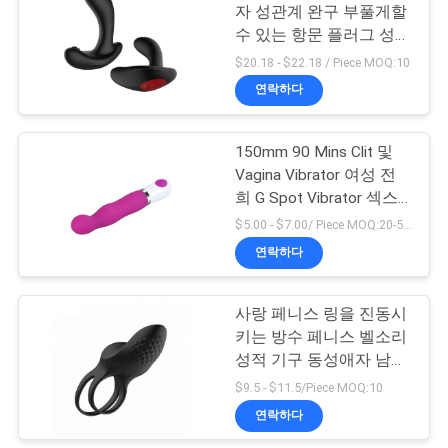
자 성관계 완구 부풀게할
요
수 있는 항문 플러그 성적
21
기구 건강 실리콘 궁둥이
$20.18 - $22.18 / Piece MOQ:10
청
플러그
연락하다
발언 리킹 진동자
하
다
150mm 90 Mins Clit 및
Vagina Vibrator 여성 전
희 G Spot Vibrator 섹스
사
토이
$5.00 - $7.00/ Piece MOQ:20-50PCS
연락하다
이
43
트
사랑 페니스 링을 진동시
진동 달걀 성적 기구
키는 방수 페니스 벨소리
맵
성적 기구 동성애자 남자
수음동
$9.5 - $11.5/Piece MOQ:10
PRIVACY
연락하다