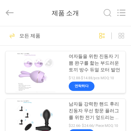
supplier.
Copyright
©
제품 소개
2021
-
2026
SHENZHEN
SESKOM
집
58
TECHNOLOGY
모든 제품
CO.,LTD..
Ｇ스폿 진동자 성적
All
Rights
Reserved.
제
기구
여자들을 위한 진동자 기
품
쁨 완구를 핥는 부드러운
토끼 방수 듀얼 모터 발언
$12.88-$14.88/pcs MOQ:10
VR
연락하다
쇼
22
토끼 진동자 성적 기
남자들 강력한 핸드 후리
진동자 무선 항문 플러그
회
구
를 위한 전기 엎드리는 마
사
사지사
$22.66- $24.66/ Piece MOQ:10