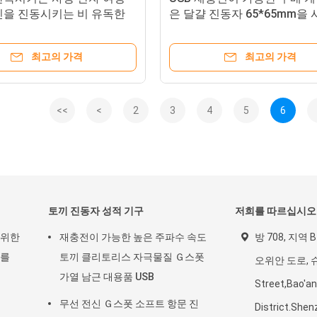
인을 진동시키는 비 유독한
은 달걀 진동자 65*65mm을
고양이
니다
최고의 가격
최고의 가격
<<
<
2
3
4
5
6
토끼 진동자 성적 기구
저희를 따르십시오
 위한
재충전이 가능한 높은 주파수 속도
방 708, 지역 
자를
토끼 클리토리스 자극물질 Ｇ스폿
오위안 도로, 
가열 남근 대용품 USB
Street,Bao'an
무선 전신 Ｇ스폿 소프트 항문 진
District.She