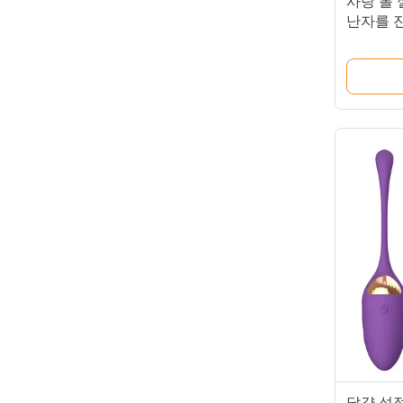
사랑 볼
난자를 
부 무음
달걀 성