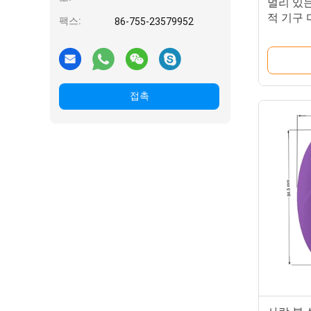
멀리 있는
적 기구 
팩스:
86-755-23579952
자
접촉