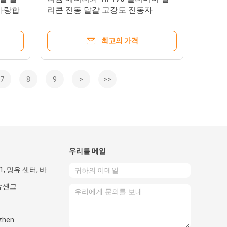
 사랑합
리콘 진동 달걀 고강도 진동자
최고의 가격
7
8
9
>
>>
우리를 메일
B1, 밍유 센터, 바
슈셴그
nzhen