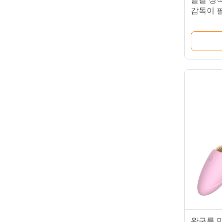
감독이 
무선 원
완구를 