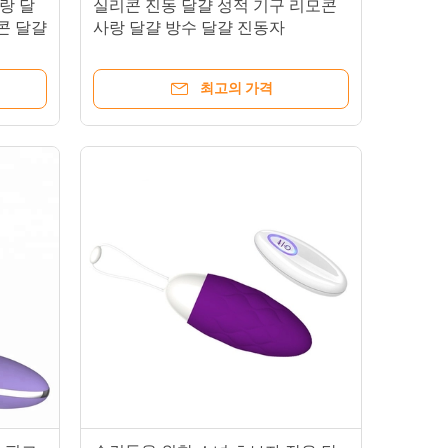
랑 달
실리콘 진동 달걀 성적 기구 리모콘
콘 달걀
사랑 달걀 방수 달걀 진동자
최고의 가격