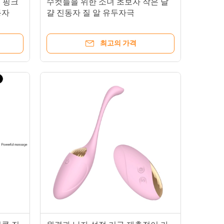
적 핑크
수컷들을 위한 소녀 초보자 작은 달
동자
걀 진동자 질 알 유두자극
최고의 가격