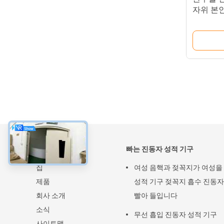
자위 본
실리콘 
약
빠는 진동자 성적 기구
집
여성 음핵과 젖꼭지가 여성을
제품
성적 기구 젖꼭지 흡수 진동
회사 소개
빨아 들입니다
소식
무선 흡입 진동자 성적 기구
사이트맵