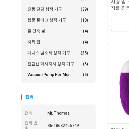
사랑 알 
자를 진동
진동 달걀 성적 기구
(39)
항문 플러그 성적 기구
(13)
질 긴축 볼
(4)
자위 컵
(4)
페니스 벨소리 성적 기구
(25)
전립선 마사지사 성적 기구
(6)
Vacuum Pump For Men
(6)
접촉
접촉:
Mr. Thomas
전화 번
86-18682456749
호: