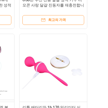
한 성적
모콘 사랑 달걀 진동자를 재충전합니
다
최고의 가격
겔 볼
리튬 배터리와 1h 170 밀리미터 실