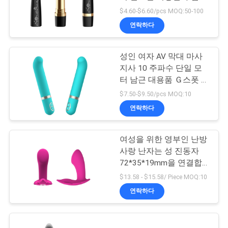
장미 성적 기구 핑크 립스
$4.60-$6.60/pcs MOQ:50-100
틱 진동자
연락하다
문
22
총알 진동자 성적 기
의
성인 여자 AV 막대 마사
지사 10 주파수 단일 모
하
구
터 남근 대용품 Ｇ스폿 진
기
동자
$7.50-$9.50/pcs MOQ:10
연락하다
소
여성을 위한 영부인 난방
26
식
사랑 난자는 성 진동자
72*35*19mm을 연결합
AV 막대 마사지사
니다
$13.58 - $15.58/ Piece MOQ:10
조
연락하다
회
를