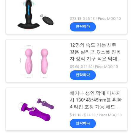
요
21
$23.18- $25.18 / Piece MOQ:10
청
연락하다
발언 리킹 진동자
하
다
12명의 속도 기능 새틴
같은 실리콘 Ｇ스폿 진동
자 성적 기구 작은 막대
사
마사지사 10명
$9.60- $11.60/ Piece MOQ:10
연락하다
이
43
트
베기나 성인 막대 마사지
진동 달걀 성적 기구
사 180*46*45mm을 위한
맵
4 타입 조정 가능 헤드 실
리콘 진동자
$12.18 - $14.18 / Piece MOQ:10
PRIVACY
연락하다