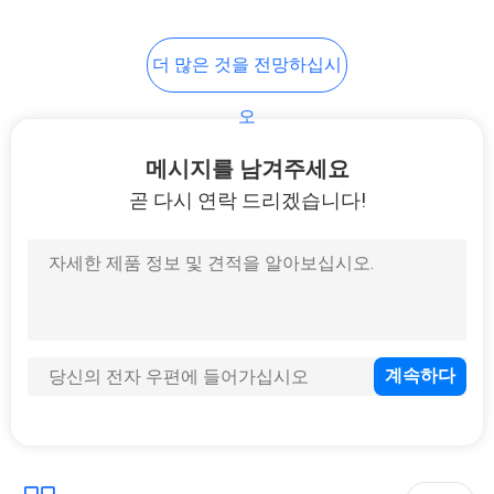
POLICY
20
더 많은 것을 전망하십시
항문 플러그 성적 기
오
구
메시지를 남겨주세요
곧 다시 연락 드리겠습니다!
5
질 긴축 볼