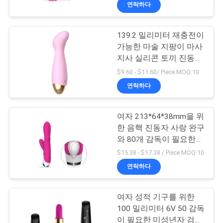
연락하다
소
개
139.2 밀리미터 재충전이
10
가능한 마술 지팡이 마사
빠는 진동자 성적 기
지사 실리콘 토끼 진동자
공
성적 기구
$9.60 - $11.60/ Piece MOQ:10
구
장
연락하다
견
여자 213*64*38mm을 위
학
한 음핵 진동자 사랑 완구
와 80개 감독이 필요한
3
미성년자 두배 토끼 진동
$15.38 - $17.38 / Piece MOQ:10
품
자 남근 대용품
연락하다
현실적 섹스 인형
질
관
여자 성적 기구를 위한
100 밀리미터 6V 50 감독
리
이 필요한 미성년자 검은