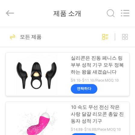
supplier.
Copyright
©
제품 소개
2021
-
2026
SHENZHEN
SESKOM
집
58
TECHNOLOGY
모든 제품
CO.,LTD..
Ｇ스폿 진동자 성적
All
Rights
Reserved.
제
기구
실리콘은 진동 페니스 링
품
부부 성적 기구 모두 정복
하는 왕을 새겼습니다
$9.10- $11.10/Piece MOQ:10
VR
연락하다
쇼
22
토끼 진동자 성적 기
10 속도 무선 전신 작은
사랑 달걀 리모콘 총알 진
회
구
동자 성적 기구
사
$14.88- $16.88/Piece MOQ:10