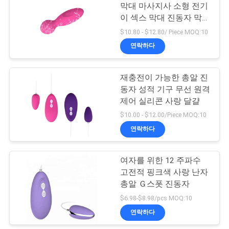
막대 마사지사 소형 전기
요
이 섹스 막대 진동자 막대
21
마사지사
$10.80 - $12.80/ Piece MOQ:10
청
연락하다
발언 리킹 진동자
하
다
재충전이 가능한 총알 진
동자 성적 기구 무선 원격
제어 실리콘 사랑 달걀
사
$10.00 - $12.00/Piece MOQ:10
연락하다
이
43
트
여자를 위한 12 주파수
진동 달걀 성적 기구
고전적 핑크색 사랑 난자
맵
총알 Ｇ스폿 진동자
$6.98-$8.98/pcs MOQ:10
PRIVACY
연락하다