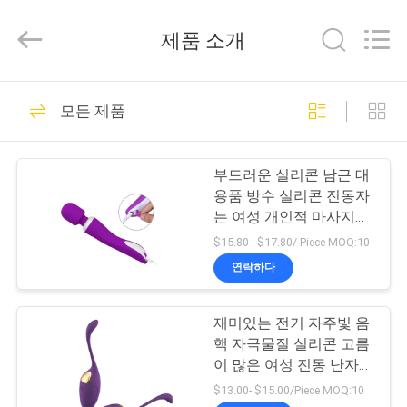
supplier.
Copyright
©
제품 소개
2021
-
2026
SHENZHEN
SESKOM
집
58
TECHNOLOGY
모든 제품
CO.,LTD..
Ｇ스폿 진동자 성적
All
Rights
Reserved.
제
기구
부드러운 실리콘 남근 대
품
용품 방수 실리콘 진동자
는 여성 개인적 마사지사
를 맞추어줍니다
$15.80 - $17.80/ Piece MOQ:10
VR
연락하다
쇼
22
토끼 진동자 성적 기
재미있는 전기 자주빛 음
핵 자극물질 실리콘 고름
회
구
이 많은 여성 진동 난자
사
성적 기구
$13.00- $15.00/Piece MOQ:10