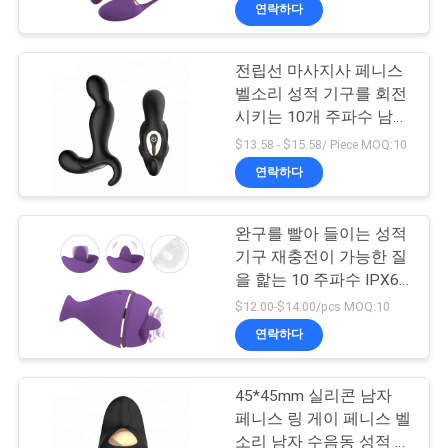
연락하다
소
개
전립선 마사지사 페니스
10
벨소리 성적 기구를 회전
빠는 진동자 성적 기
시키는 10개 주파수 남자
공
항문 플러그
$13.58 - $15.58/ Piece MOQ:10
구
장
연락하다
견
완구를 빨아 들이는 성적
학
기구 재충전이 가능한 질
을 핥는 10 주파수 IPX6
3
발언
$12.00-$14.00/pcs MOQ:10
품
연락하다
현실적 섹스 인형
질
관
45*45mm 실리콘 남자
페니스 링 게이 페니스 벨
리
소리 남자 수음동 성적 기