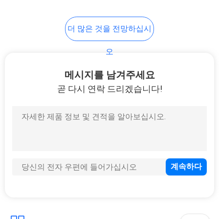
POLICY
20
더 많은 것을 전망하십시
항문 플러그 성적 기
오
구
메시지를 남겨주세요
곧 다시 연락 드리겠습니다!
5
질 긴축 볼