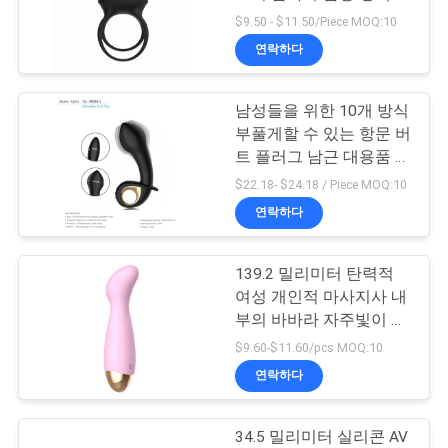
구
$9.50 - $11.50/Piece MOQ:10
연락하다
문
22
총알 진동자 성적 기
의
남성들을 위한 10개 방식
부풀게할 수 있는 항문 버
하
구
트 플러그 남근 대용품 동
기
성애 전립선 장난감 항문
$22.18- $24.18 / Piece MOQ:10
성교 장난감
연락하다
소
139.2 밀리미터 탄력적
26
식
여성 개인적 마사지사 내
부의 바바라 자주빛이 실
AV 막대 마사지사
리콘 진동자
$9.60-$11.60/pcs MOQ:10
조
연락하다
회
34.5 밀리미터 실리콘 AV
를