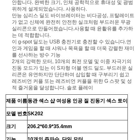
안합니다. 완벽한 크기, 인체 공학적으로 휴대성 및 광범
위하게 설계되었습니다. 사용하다.
요
만능 심리스 딜도 바이브레이터는 비다공성, 프탈레이트
청
가 없고 신체에 완전히 안전한 실크처럼 부드러운 무광
실리콘으로 만들어졌습니다.사용할 때 윤활유를 추가하
하
는 데 적합합니다.
이 g-spot 딜도는 USB 충전기로 충전할 수 있습니다.연
다
인과 게임을 할 때 샤워나 목욕을 할 때 더욱 강렬한 재미
를 선사하는 방수 기능
2개의 강력한 모터, 10개의 회전 모델 및 이중 자극기의
진동 모드가 있는 이 S자형 더블 엔드 딜도. 부드러운 실
사
리콘은 유연하지만 단단하여 삽입할 때 구부리기 쉽고
이
레즈비언 커플 또는 레즈비언 커플을 위한 G 스팟 및 성
적 즐거움을 달성합니다. 솔로 플레이
트
제품 이름
동관 섹스 샵 여성용 인공 질 진동기 섹스 토이
맵
모델 번호
SK202
크기
206.2*60.9*35.4mm
PRIVACY
기능
10개의 주파수, 단일 모터