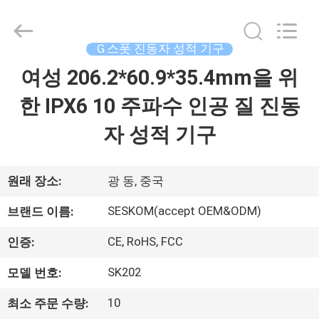
supplier.
Copyright
©
2021
-
Ｇ스폿 진동자 성적 기구
2026
SHENZHEN
SESKOM
여성 206.2*60.9*35.4mm을 위
집
TECHNOLOGY
CO.,LTD..
All
한 IPX6 10 주파수 인공 질 진동
Rights
Reserved.
제
자 성적 기구
품
원래 장소:
광 동, 중국
VR
SESKOM(accept OEM&ODM)
브랜드 이름:
쇼
CE, RoHS, FCC
인증:
SK202
모델 번호:
회
사
10
최소 주문 수량: