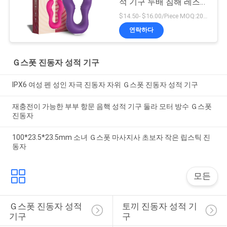
적 기구 두배 침해 레즈비
언
$14.50- $16.00/Piece MOQ:20 PC
연락하다
Ｇ스폿 진동자 성적 기구
IPX6 여성 펜 성인 자극 진동자 자위 Ｇ스폿 진동자 성적 기구
재충전이 가능한 부부 항문 음핵 성적 기구 둘라 모터 방수 Ｇ스폿
진동자
100*23.5*23.5mm 소녀 Ｇ스폿 마사지사 초보자 작은 립스틱 진
동자
모든
Ｇ스폿 진동자 성적 
토끼 진동자 성적 기
기구
구