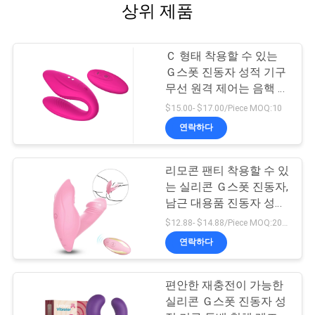
상위 제품
Ｃ 형태 착용할 수 있는
Ｇ스폿 진동자 성적 기구
무선 원격 제어는 음핵 진
동자를 연결합니다
$15.00- $17.00/Piece MOQ:10
연락하다
리모콘 팬티 착용할 수 있
는 실리콘 Ｇ스폿 진동자,
남근 대용품 진동자 성적
기구
$12.88- $14.88/Piece MOQ:20 PC
연락하다
편안한 재충전이 가능한
실리콘 Ｇ스폿 진동자 성