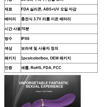
POLICY
재료
FDA 실리콘, ABS+UV 오일 마감
배터리
충전식 3.7V 리튬 이온 배터리
시간 사용
70분
방수
IPX6
색상
보라색 및 사용자 정의
패키지
1pcs/color/box, OEM 패키지
인증
세륨, RoHS, FDA, FCC