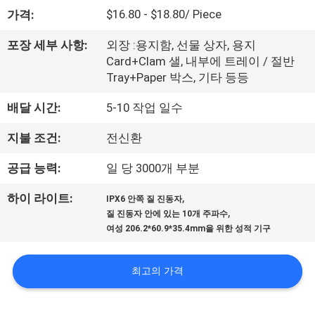
소
$16.80 - $18.80/ Piece
가격:
개
포장 세부 사항:
외장 :용지함, 선물 상자, 용지
Card+Clam 샐, 내부에 트레이 / 절반
Tray+Paper 박스, 기타 등등
공
배달 시간:
5-10 작업 일수
장
지불 조건:
전신환
견
공급 능력:
일 당 3000개 부분
학
,
하이 라이트:
IPX6 안쪽 질 진동자
,
질 진동자 안에 있는 10개 주파수
품
여성 206.2*60.9*35.4mm을 위한 성적 기구
질
최고의 가격
관
리