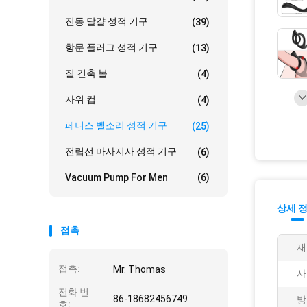
진동 달걀 성적 기구
(39)
항문 플러그 성적 기구
(13)
질 긴축 볼
(4)
자위 컵
(4)
페니스 벨소리 성적 기구
(25)
전립선 마사지사 성적 기구
(6)
Vacuum Pump For Men
(6)
상세 
접촉
재
접촉:
Mr. Thomas
사
전화 번
86-18682456749
방
호: