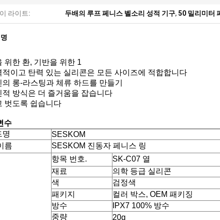
이 라이트:
두배의 루프 페니스 벨소리 성적 기구
,
50 밀리미터
설명
을 위한 환, 기반을 위한 1
탄력적이고 탄력 있는 실리콘은 모든 사이즈에 적합합니다
당신의 롱-라스팅과 체류 하드를 만들기
혁신적 방식은 더 즐거움을 잡습니다
입고 벗도록 쉽습니다
변수
드명
SESKOM
이름
SESKOM 진동자 페니스 링
항목 번호.
SK-C07 열
재료
의학 등급 실리콘
색
검정색
패키지
컬러 박스, OEM 패키징
방수
IPX7 100% 방수
중량
20g