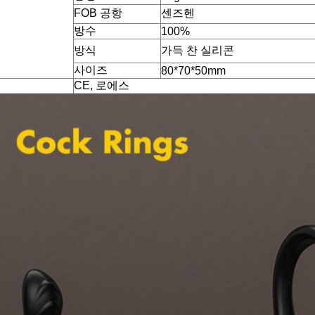
FOB 공항
센즈헨
방수
100%
방식
가득 찬 실리콘
사이즈
80*70*50mm
CE, 로에스