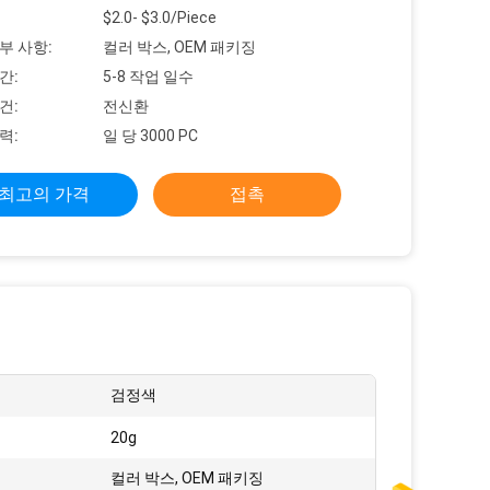
$2.0- $3.0/Piece
부 사항:
컬러 박스, OEM 패키징
간:
5-8 작업 일수
건:
전신환
력:
일 당 3000 PC
최고의 가격
접촉
검정색
20g
:
컬러 박스, OEM 패키징