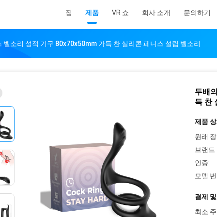
집
제품
VR 쇼
회사 소개
문의하기
벨소리 성적 기구 80x70x50mm 가득 찬 실리콘 페니스 설립 벨소리
두배의
득 찬
제품 상
원래 장
브랜드 
인증:
모델 번
결제 및
최소 주