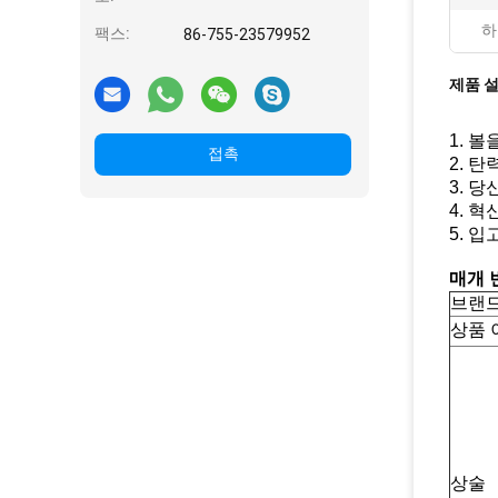
하
팩스:
86-755-23579952
제품 
1. 볼
접촉
2. 
3. 
4. 
5. 
매개 
브랜
상품 
상술