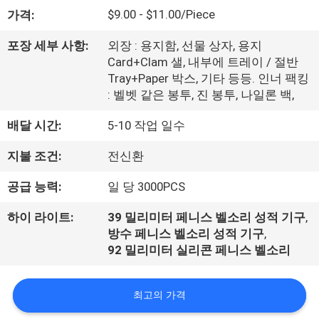
소
$9.00 - $11.00/Piece
가격:
개
포장 세부 사항:
외장 : 용지함, 선물 상자, 용지
Card+Clam 샐, 내부에 트레이 / 절반
Tray+Paper 박스, 기타 등등. 인너 팩킹
공
: 벨벳 같은 봉투, 진 봉투, 나일론 백,
장
배달 시간:
5-10 작업 일수
견
지불 조건:
전신환
학
공급 능력:
일 당 3000PCS
하이 라이트:
39 밀리미터 페니스 벨소리 성적 기구
,
품
방수 페니스 벨소리 성적 기구
,
92 밀리미터 실리콘 페니스 벨소리
질
관
최고의 가격
리