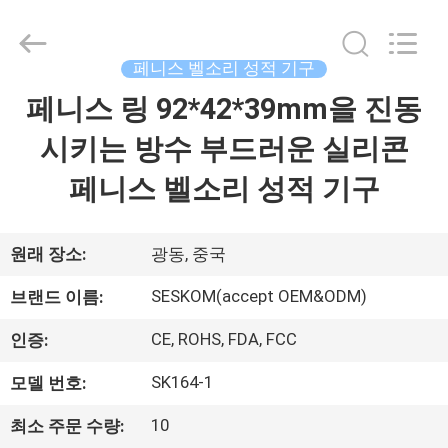
품
질
Ｇ
스
폿
페니스 벨소리 성적 기구
진
동
페니스 링 92*42*39mm을 진동
집
자
성
적
시키는 방수 부드러운 실리콘
기
구
제
협
페니스 벨소리 성적 기구
력
업
품
체.
Copyright
©
원래 장소:
광동, 중국
2021
-
VR
2024
SESKOM(accept OEM&ODM)
vibrasextoy.com.
브랜드 이름:
All
쇼
Rights
Reserved.
CE, ROHS, FDA, FCC
인증:
SK164-1
모델 번호:
회
사
10
최소 주문 수량: