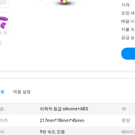
가격:
포장 세
배달 시
지불 조
공급 능
정보
제품 설명
료:
의학적 등급 silicone+ABS
색:
이즈:
중량:
217mm*78mm*45mm
식:
9번 속도 진동
배터리