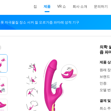
집
제품
VR 쇼
회사 소개
문의하기
스폿 자극물질 장소 서커 질 오르가즘 파마레 성적 기구
의학 
즘 파
제품 상
원래 장
브랜드 
인증:
모델 번
결제 및
최소 주