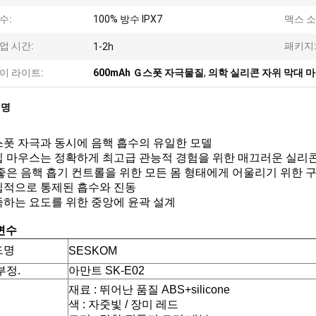
수:
100% 방수 IPX7
맥스 소
업 시간:
패키지
1-2h
이 라이트:
600mAh Ｇ스폿 자극물질
,
의학 실리콘 자위 막대 
설명
Ｇ스폿 자극과 동시에 음핵 흡수의 유일한 모델
흡입 마우스는 정확하게 최고급 관능적 경험을 위한 매끄러운 실리
더 좋은 음핵 흡기 컨트롤을 위한 모든 몸 형태에게 어울리기 위한 구
독립적으로 통제된 흡수와 진동
만족하는 요도를 위한 중앙에 윤곽 설계
변수
드명
SESKOM
부정.
아만트 SK-E02
재료 : 뛰어난 품질 ABS+silicone
색 : 자줏빛 / 장미 레드