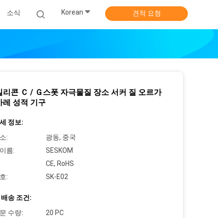
Korean
소식
견적 요청
실리콘 Ｃ / Ｇ스폿 자극물질 장소 서커 질 오르가
마레 성적 기구
세 정보:
소:
광동, 중국
이름:
SESKOM
CE, RoHS
호:
SK-E02
 배송 조건:
문 수량:
20 PC