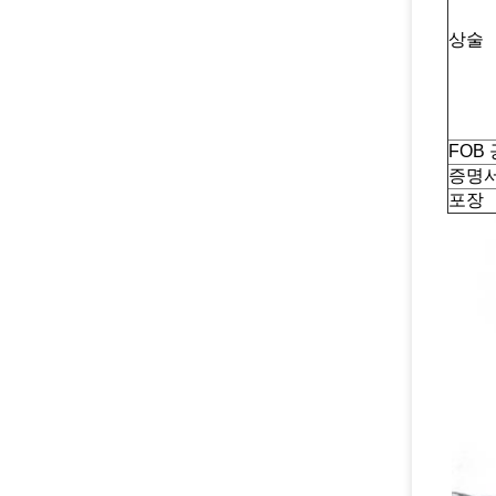
상술
FOB
증명
포장