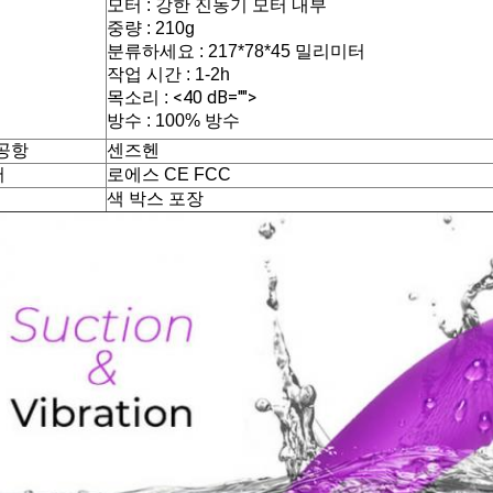
모터 : 강한 진동기 모터 내부
중량 : 210g
분류하세요 : 217*78*45 밀리미터
작업 시간 : 1-2h
<40 dB="">
목소리 :
방수 : 100% 방수
 공항
센즈헨
서
로에스 CE FCC
색 박스 포장