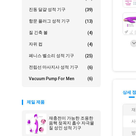
진동 달걀 성적 기구
(39)
항문 플러그 성적 기구
(13)
질 긴축 볼
(4)
자위 컵
(4)
페니스 벨소리 성적 기구
(25)
전립선 마사지사 성적 기구
(6)
Vacuum Pump For Men
(6)
상세 
제일 제품
재
재충전이 가능한 조용한
사
음핵 젖꼭지 흡수 자극물
질 성인 성적 기구
방