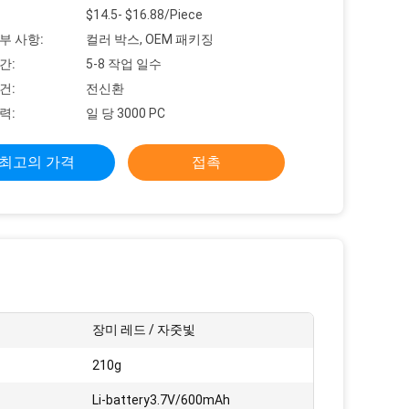
$14.5- $16.88/Piece
부 사항:
컬러 박스, OEM 패키징
간:
5-8 작업 일수
건:
전신환
력:
일 당 3000 PC
최고의 가격
접촉
장미 레드 / 자줏빛
210g
:
Li-battery3.7V/600mAh