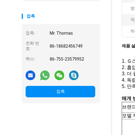
방
접촉
작
하
접촉:
Mr. Thomas
전화 번
제품 
86-18682456749
호:
팩스:
86-755-23579952
1. 
2. 
3. 
4. 
5. 
접촉
매개 
브랜
모델 