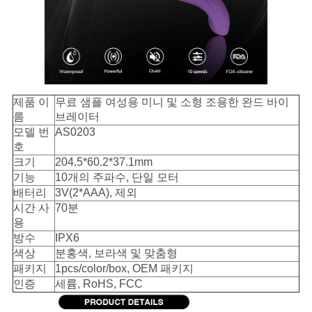
POLICY
제품 이
무료 샘플 여성용 미니 및 소형 조용한 완드 바이
름
브레이터
모델 번
AS0203
호
크기
204.5*60.2*37.1mm
기능
10개의 주파수, 단일 모터
배터리
3V(2*AAA), 제외
시간 사
70분
용
방수
IPX6
색상
분홍색, 보라색 및 맞춤형
패키지
1pcs/color/box, OEM 패키지
인증
세륨, RoHS, FCC