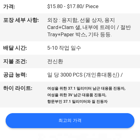
소
$15.80 - $17.80/ Piece
가격:
개
포장 세부 사항:
외장 : 용지함, 선물 상자, 용지
Card+Clam 샐, 내부에 트레이 / 절반
Tray+Paper 박스, 기타 등등.
공
배달 시간:
5-10 작업 일수
장
지불 조건:
전신환
견
공급 능력:
일 당 3000 PCS (개인휴대통신) /
학
,
하이 라이트:
여성을 위한 37.1 밀리미터 남근 대용품 진동자
,
여성을 위한 3V 남근 대용품 진동자
품
항문부인 37.1 밀리미터와 질 진동자
질
최고의 가격
관
리