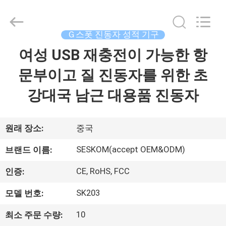
supplier.
Copyright
©
2021
-
Ｇ스폿 진동자 성적 기구
2026
SHENZHEN
SESKOM
여성 USB 재충전이 가능한 항
집
TECHNOLOGY
CO.,LTD..
All
문부이고 질 진동자를 위한 초
Rights
Reserved.
제
강대국 남근 대용품 진동자
품
원래 장소:
중국
VR
SESKOM(accept OEM&ODM)
브랜드 이름:
쇼
CE, RoHS, FCC
인증:
SK203
모델 번호:
회
사
10
최소 주문 수량: