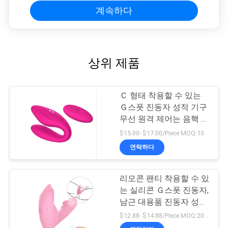
계속하다
상위 제품
Ｃ 형태 착용할 수 있는
Ｇ스폿 진동자 성적 기구
무선 원격 제어는 음핵 진
동자를 연결합니다
$15.00- $17.00/Piece MOQ:10
연락하다
리모콘 팬티 착용할 수 있
는 실리콘 Ｇ스폿 진동자,
남근 대용품 진동자 성적
기구
$12.88- $14.88/Piece MOQ:20 PC