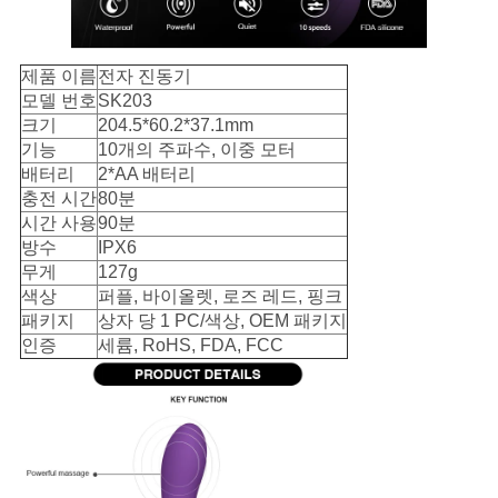
POLICY
제품 이름
전자 진동기
모델 번호
SK203
크기
204.5*60.2*37.1mm
기능
10개의 주파수, 이중 모터
배터리
2*AA 배터리
충전 시간
80분
시간 사용
90분
방수
IPX6
무게
127g
색상
퍼플, 바이올렛, 로즈 레드, 핑크
패키지
상자 당 1 PC/색상, OEM 패키지
인증
세륨, RoHS, FDA, FCC