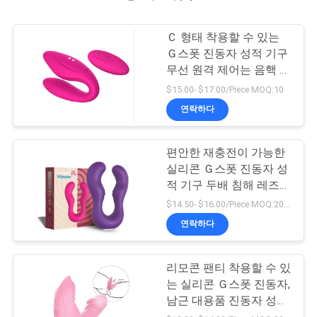
Ｃ 형태 착용할 수 있는
Ｇ스폿 진동자 성적 기구
무선 원격 제어는 음핵 진
동자를 연결합니다
$15.00- $17.00/Piece MOQ:10
연락하다
편안한 재충전이 가능한
실리콘 Ｇ스폿 진동자 성
적 기구 두배 침해 레즈비
언
$14.50- $16.00/Piece MOQ:20 PC
연락하다
리모콘 팬티 착용할 수 있
는 실리콘 Ｇ스폿 진동자,
남근 대용품 진동자 성적
기구