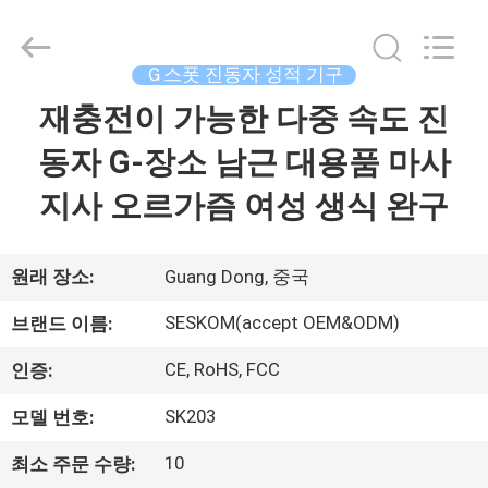
supplier.
Copyright
©
2021
-
Ｇ스폿 진동자 성적 기구
2026
SHENZHEN
SESKOM
재충전이 가능한 다중 속도 진
집
TECHNOLOGY
CO.,LTD..
All
동자 G-장소 남근 대용품 마사
Rights
Reserved.
제
지사 오르가즘 여성 생식 완구
품
원래 장소:
Guang Dong, 중국
VR
SESKOM(accept OEM&ODM)
브랜드 이름:
쇼
CE, RoHS, FCC
인증:
SK203
모델 번호:
회
사
10
최소 주문 수량: