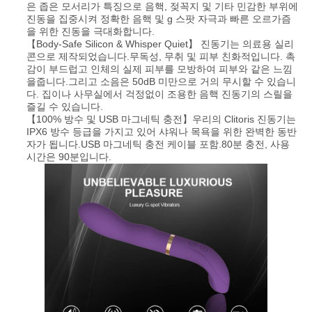
은 좁은 모서리가 특징으로 음핵, 젖꼭지 및 기타 민감한 부위에
진동을 집중시켜 정확한 음핵 및 g 스팟 자극과 빠른 오르가즘
요
을 위한 진동을 극대화합니다.
【Body-Safe Silicon & Whisper Quiet】 진동기는 의료용 실리
청
콘으로 제작되었습니다.무독성, 무취 및 피부 친화적입니다. 촉
감이 부드럽고 인체의 실제 피부를 모방하여 피부와 같은 느낌
하
을줍니다.그리고 소음은 50dB 미만으로 거의 무시할 수 있습니
다. 집이나 사무실에서 걱정없이 조용한 음핵 진동기의 스릴을
다
즐길 수 있습니다.
【100% 방수 및 USB 마그네틱 충전】우리의 Clitoris 진동기는
IPX6 방수 등급을 가지고 있어 샤워나 목욕을 위한 완벽한 동반
자가 됩니다.USB 마그네틱 충전 케이블 포함.80분 충전, 사용
사
시간은 90분입니다.
이
트
맵
PRIVACY