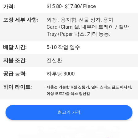
소
$15.80- $17.80/ Piece
가격:
개
포장 세부 사항:
외장 : 용지함, 선물 상자, 용지
Card+Clam 샐, 내부에 트레이 / 절반
Tray+Paper 박스, 기타 등등.
공
배달 시간:
5-10 작업 일수
장
지불 조건:
전신환
견
공급 능력:
하루당 3000
학
,
,
하이 라이트:
재충전 가능한 G점 진동기
멀티 스피드 딜도 마사저
여성 오르가즘 섹스 장난감
품
질
최고의 가격
관
리