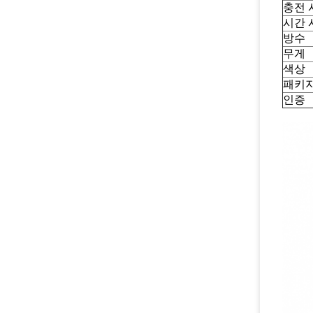
충전 
시간 
방수
무게
색상
패키
인증