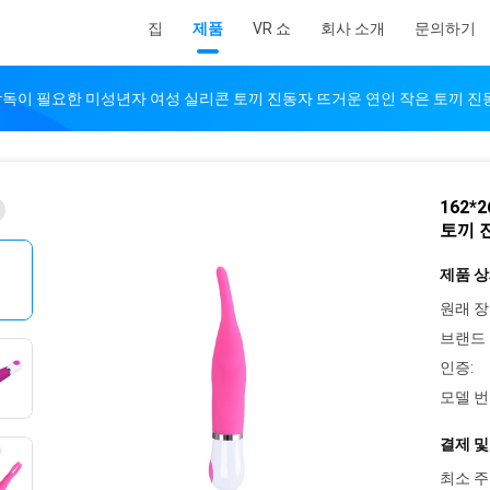
집
제품
VR 쇼
회사 소개
문의하기
90 감독이 필요한 미성년자 여성 실리콘 토끼 진동자 뜨거운 연인 작은 토끼 
162*
토끼 
제품 상
원래 장
브랜드 
인증:
모델 번
결제 및
최소 주