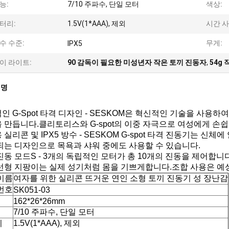
능:
7/10 주파수, 단일 모터
색상:
터리:
1.5V(1*AAA), 제외
시간 사
수 수준:
무게:
IPX5
이 라이트:
90 감독이 필요한 미성년자 작은 토끼 진동자
,
54g
설명
인 G-Spot 타격 디자인 - SESKOM은 혁신적인 기술을 사용
 만듭니다.클리토리스와 G-spot의 이중 자극으로 여성에게 손
 실리콘 및 IPX5 방수 - SESKOM G-spot 타격 진동기는
되는 디자인으로 목욕과 샤워 중에도 사용할 수 있습니다.
진동 모드S - 3개의 독립적인 모터가 총 10개의 진동을 제어합
선형 지팡이는 실제 성기처럼 몸을 기쁘게합니다.조합 사용은 예
이름
여자를 위한 실리콘 뜨거운 연인 소형 토끼 진동기 성 장난감
번호
SK051-03
162*26*26mm
7/10 주파수, 단일 모터
리
1.5V(1*AAA), 제외