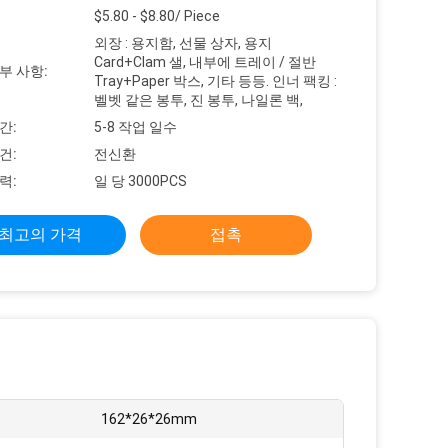
$5.80 - $8.80/ Piece
외장 : 용지함, 선물 상자, 용지
Card+Clam 샐, 내부에 트레이 / 절반
부 사항:
Tray+Paper 박스, 기타 등등. 인너 팩킹 :
벨벳 같은 봉투, 진 봉투, 나일론 백,
간:
5-8 작업 일수
건:
전신환
력:
일 당 3000PCS
최고의 가격
접촉
162*26*26mm