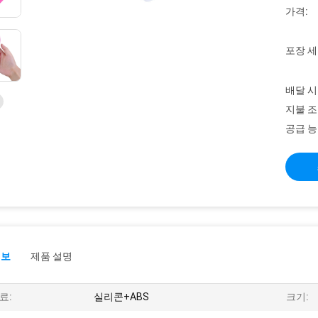
가격:
포장 세
배달 시
지불 조
공급 능
정보
제품 설명
료:
실리콘+ABS
크기: