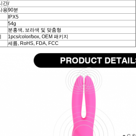
시간
/
사용
90분
IPX5
54g
분홍색, 보라색 및 맞춤형
지
1pcs/color/box, OEM 패키지
세륨, RoHS, FDA, FCC