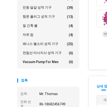
진동 달걀 성적 기구
(39)
항문 플러그 성적 기구
(13)
질 긴축 볼
(4)
자위 컵
(4)
페니스 벨소리 성적 기구
(25)
전립선 마사지사 성적 기구
(6)
Vacuum Pump For Men
(6)
접촉
상세 
접촉:
Mr. Thomas
재
전화 번
86-18682456749
호: