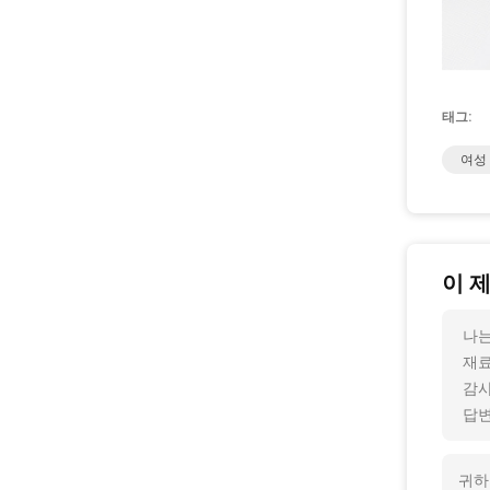
태그:
여성 
이 
나는
재료
감사
답변