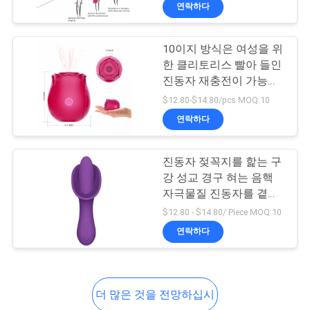
연락하다
소
개
10이지 방식은 여성을 위
한 클리토리스 빨아 들인
진동자 재충전이 가능한
공
흡입 진동자를 상승시켰
$12.80-$14.80/pcs MOQ:10
습니다
장
연락하다
견
진동자 젖꼭지를 핥는 구
학
강 성교 경구 혀는 음핵
자극물질 진동자를 곁눈
을 이식합니다
$12.80 - $14.80/ Piece MOQ:10
품
연락하다
질
관
더 많은 것을 전망하십시
리