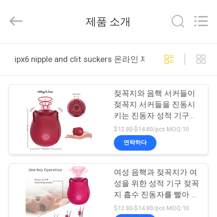
supplier.
Copyright
©
제품 소개
2021
-
2026
SHENZHEN
SESKOM
집
TECHNOLOGY
ipx6 nipple and clit suckers 온라인 제조
CO.,LTD..
All
Rights
Reserved.
제
젖꼭지와 음핵 서커들이
품
젖꼭지 서커들을 진동시
키는 진동자 성적 기구를
빨아 들입니다
$12.80-$14.80/pcs MOQ:10
VR
연락하다
쇼
여성 음핵과 젖꼭지가 여
성을 위한 성적 기구 젖꼭
회
지 흡수 진동자를 빨아 들
사
입니다
$12.80-$14.80/pcs MOQ:10