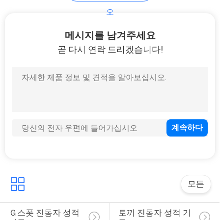
오
문
메시지를 남겨주세요
의
곧 다시 연락 드리겠습니다!
하
기
소
식
조
모든
회
Ｇ스폿 진동자 성적 
토끼 진동자 성적 기
를