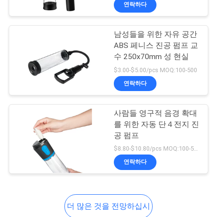
연락하다
소
개
남성들을 위한 자유 공간
ABS 페니스 진공 펌프 교
수 250x70mm 성 현실
공
$3.00-$5.00/pcs MOQ:100-500
장
연락하다
견
사람들 영구적 음경 확대
학
를 위한 자동 단４전지 진
공 펌프
$8.80-$10.80/pcs MOQ:100-500
품
연락하다
질
관
더 많은 것을 전망하십시
리