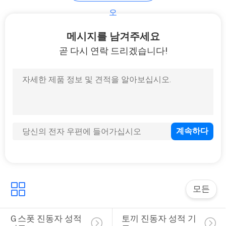
오
문
메시지를 남겨주세요
의
곧 다시 연락 드리겠습니다!
하
기
소
식
조
모든
회
Ｇ스폿 진동자 성적 
토끼 진동자 성적 기
를