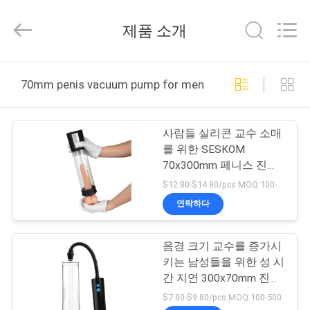
supplier.
Copyright
©
제품 소개
2021
-
2026
SHENZHEN
SESKOM
집
TECHNOLOGY
70mm penis vacuum pump for men 온라인 제조
CO.,LTD..
All
Rights
Reserved.
제
사람들 실리콘 교수 소매
품
를 위한 SESKOM
70x300mm 페니스 진공
펌프
$12.80-$14.80/pcs MOQ:100-500
VR
연락하다
쇼
음경 크기 교수를 증가시
키는 남성들을 위한 성 시
회
간 지연 300x70mm 진공
사
펌프
$7.80-$9.80/pcs MOQ:100-500