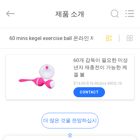
supplier.
Copyright
©
제품 소개
2021
-
2025
SHENZHEN
SESKOM
집
TECHNOLOGY
60 mins kegel exercise ball 온라인 제조
CO.,LTD..
All
Rights
Reserved.
제
60개 감독이 필요한 미성
품
년자 재충전이 가능한 케
겔 볼
$14.00-$16.00/pcs MOQ:10
VR
CONTACT
쇼
회
더 많은 것을 전망하십시
사
오