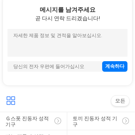
소
메시지를 남겨주세요
개
곧 다시 연락 드리겠습니다!
공
장
견
학
품
모든
질
Ｇ스폿 진동자 성적 
토끼 진동자 성적 기
관
기구
구
리