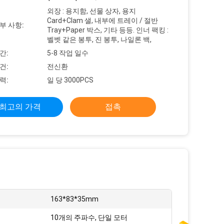
외장 : 용지함, 선물 상자, 용지
Card+Clam 샐, 내부에 트레이 / 절반
부 사항:
Tray+Paper 박스, 기타 등등. 인너 팩킹 :
벨벳 같은 봉투, 진 봉투, 나일론 백,
간:
5-8 작업 일수
건:
전신환
력:
일 당 3000PCS
최고의 가격
접촉
163*83*35mm
10개의 주파수, 단일 모터