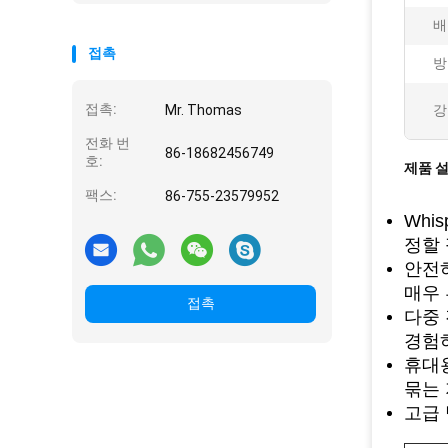
배
접촉
방
접촉:
Mr. Thomas
강
전화 번
86-18682456749
호:
제품 
팩스:
86-755-23579952
Whi
정할
안전하
매우
접촉
다중 
경험
휴대용
묶는
고급 