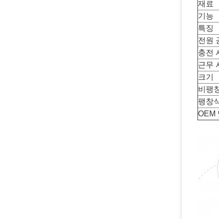
재료
기능
특징
전원 
충전 
근무 
크기
비팽창
팽창식
OEM