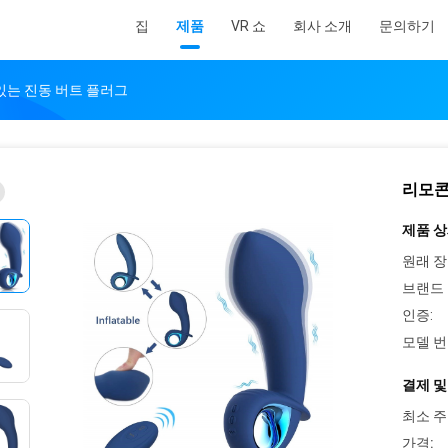
집
제품
VR 쇼
회사 소개
문의하기
있는 진동 버트 플러그
리모콘
제품 상
원래 장
브랜드 
인증:
모델 번
결제 및
최소 주
가격: