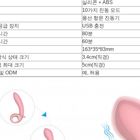
실리콘 + ABS
10가지 진동 모드
풍선 항문 진동기
공급 장치
USB 충전
시간
80분
시간
60분
163*35*83mm
식 상태 크기
3.4cm(직경)
 최대 크기
5cm(직경)
 및 ODM
예, 허용