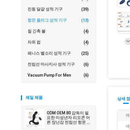
진동 달걀 성적 기구
(39)
항문 플러그 성적 기구
(13)
질 긴축 볼
(4)
자위 컵
(4)
페니스 벨소리 성적 기구
(25)
전립선 마사지사 성적 기구
(6)
Vacuum Pump For Men
(6)
제일 제품
상세 
ODM OEM 80 감독이 필
재
요한 미성년자 리모콘 어
른 장난감 전립선 항문 진
색
동자 리튬 이온 배터리