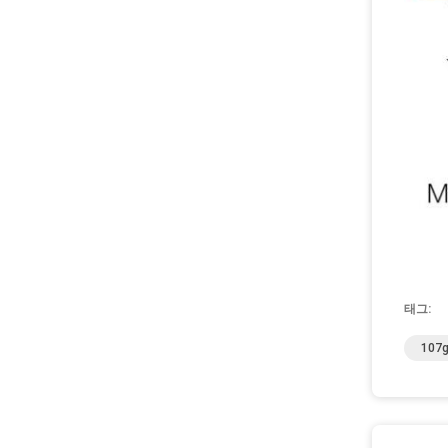
태그:
107