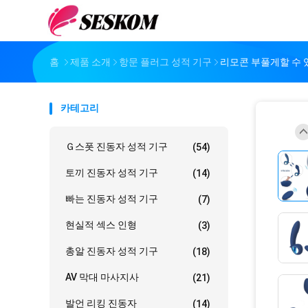
홈
제품 소개
항문 플러그 성적 기구
리모콘 부풀게할 수 
카테고리
Ｇ스폿 진동자 성적 기구
(54)
토끼 진동자 성적 기구
(14)
빠는 진동자 성적 기구
(7)
현실적 섹스 인형
(3)
총알 진동자 성적 기구
(18)
AV 막대 마사지사
(21)
발언 리킹 진동자
(14)