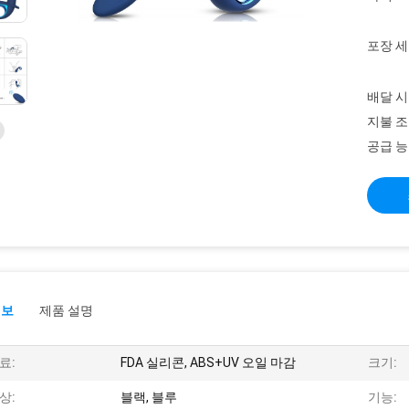
포장 세
배달 시
지불 조
공급 능
정보
제품 설명
료:
FDA 실리콘, ABS+UV 오일 마감
크기:
상:
블랙, 블루
기능: