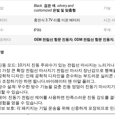
Black.
검은 색.
silvery and
상:
기능:
customized
은빛 및 맞춤형
터리:
충전식 3.7V 리튬 이온 배터리
시간 사
수:
무게:
IPX6
조하다:
OEM 전립선 항문 진동자
,
ODM 전립선 항문 진동자
,
설명
진동 모드: 10가지 진동 주파수가 있는 전립선 마사지는 느리거
 가장 큰 확장 전립선 마사지기 전립선 마사지 장난감으로 행복
공학적 디자인: 인체 공학적 디자인을 준수하는 부드러운 실리콘
 조정하기만 하면 됩니다.바이레이터 맨 아말 플러그.
방수 설계: 우수한 방수 기능을 갖춘 진동 엉덩이 진동기 마사지
할 수 있습니다.
제어: 진동기 전립선 제어를 사용하면 만족스러운 진동 강도를 
경험을 얻을 수 있습니다.
보 보호: 각 패키지는 기밀 운송을 위해 신중하게 포장되므로 민