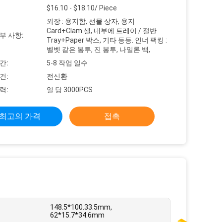
$16.10 - $18.10/ Piece
외장 : 용지함, 선물 상자, 용지
Card+Clam 샐, 내부에 트레이 / 절반
부 사항:
Tray+Paper 박스, 기타 등등. 인너 팩킹 :
벨벳 같은 봉투, 진 봉투, 나일론 백,
간:
5-8 작업 일수
건:
전신환
력:
일 당 3000PCS
최고의 가격
접촉
148.5*100.33.5mm,
62*15.7*34.6mm