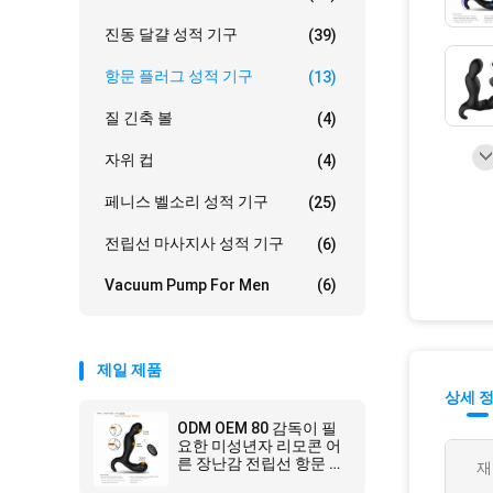
진동 달걀 성적 기구
(39)
항문 플러그 성적 기구
(13)
질 긴축 볼
(4)
자위 컵
(4)
페니스 벨소리 성적 기구
(25)
전립선 마사지사 성적 기구
(6)
Vacuum Pump For Men
(6)
제일 제품
상세 
ODM OEM 80 감독이 필
요한 미성년자 리모콘 어
른 장난감 전립선 항문 진
재
동자 리튬 이온 배터리