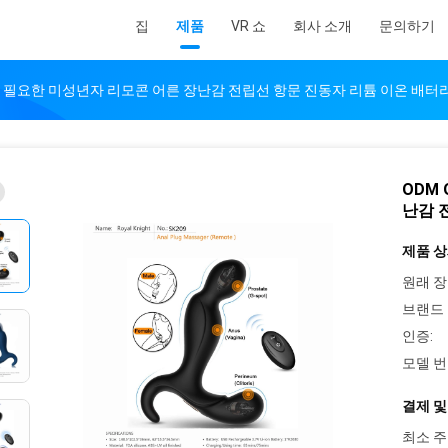
집
제품
VR 쇼
회사 소개
문의하기
독이 필요한 미성년자 리모콘 어른 장난감 전립선 항문 진동자 리튬 이온 배터
ODM
난감 
제품 상
원래 장
브랜드 
인증:
모델 번
결제 및
최소 주