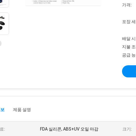
가격:
포장 세
배달 시
지불 조
공급 능
정보
제품 설명
료:
FDA 실리콘, ABS+UV 오일 마감
크기: