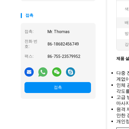
색
접촉
배
접촉:
Mr. Thomas
방
전화 번
86-18682456749
강
호:
팩스:
86-755-23579952
제품 
다중 
계없이
인체 
접촉
각도를
고급 
마사지
원격 
안한 
개인정