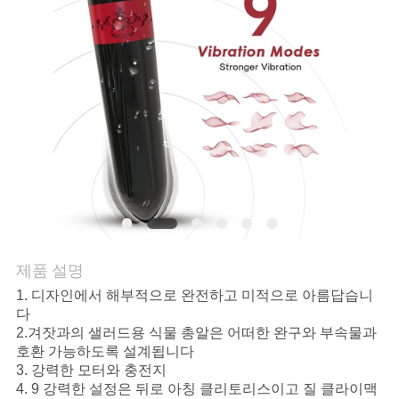
문
의
하
기
조
회
제품 설명
를
1. 디자인에서 해부적으로 완전하고 미적으로 아름답습니
다
요
2.겨잣과의 샐러드용 식물 총알은 어떠한 완구와 부속물과
호환 가능하도록 설계됩니다
청
3. 강력한 모터와 충전지
4. 9 강력한 설정은 뒤로 아칭 클리토리스이고 질 클라이맥