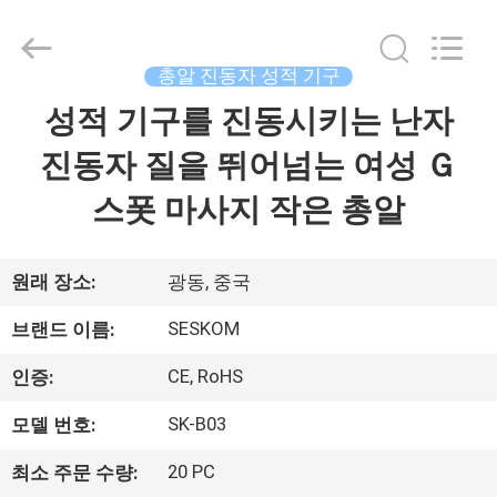
품
질
Ｇ
스
폿
총알 진동자 성적 기구
진
동
성적 기구를 진동시키는 난자
집
자
성
적
진동자 질을 뛰어넘는 여성 Ｇ
기
구
제
협
스폿 마사지 작은 총알
력
업
품
체.
Copyright
©
원래 장소:
광동, 중국
2021
-
VR
2024
SESKOM
vibrasextoy.com.
브랜드 이름:
All
쇼
Rights
Reserved.
CE, RoHS
인증:
SK-B03
모델 번호:
회
사
20 PC
최소 주문 수량: