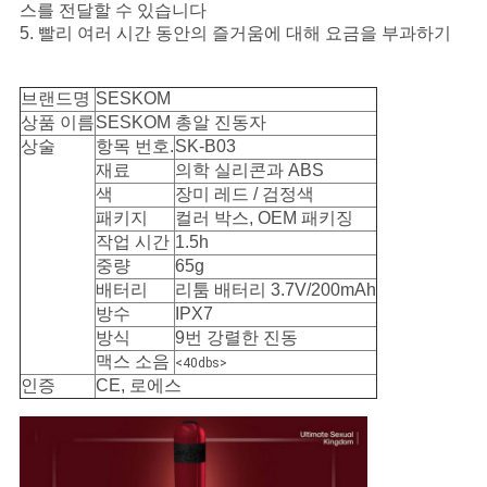
하
스를 전달할 수 있습니다
5. 빨리 여러 시간 동안의 즐거움에 대해 요금을 부과하기
다
브랜드명
SESKOM
소
상품 이름
SESKOM 총알 진동자
상술
항목 번호.
SK-B03
식
재료
의학 실리콘과 ABS
색
장미 레드 / 검정색
패키지
컬러 박스, OEM 패키징
작업 시간
1.5h
중량
65g
배터리
리툼 배터리 3.7V/200mAh
방수
IPX7
방식
9번 강렬한 진동
맥스 소음
<40dbs>
인증
CE, 로에스