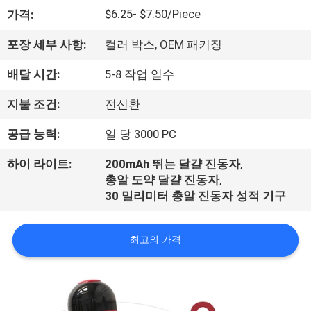
소
$6.25- $7.50/Piece
가격:
개
포장 세부 사항:
컬러 박스, OEM 패키징
배달 시간:
5-8 작업 일수
공
지불 조건:
전신환
장
공급 능력:
일 당 3000 PC
견
하이 라이트:
200mAh 뛰는 달걀 진동자
,
학
총알 도약 달걀 진동자
,
30 밀리미터 총알 진동자 성적 기구
품
최고의 가격
질
관
리