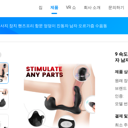
집
제품
VR 쇼
회사 소개
문의하기
맛사지 장치 핸즈프리 항문 엉덩이 진동자 남자 오르가즘 수음동
9 속
자 남
제품 상
원래 장
브랜드 
인증:
모델 번
결제 및
최소 주