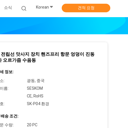
Korean
소식
견적 요청
도 전립선 맛사지 장치 핸즈프리 항문 엉덩이 진동
자 오르가즘 수음동
세 정보:
소:
광동, 중국
이름:
SESKOM
CE, RoHS
호:
SK-P04 환경
 배송 조건:
문 수량:
20 PC