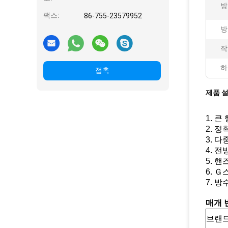
방
팩스:
86-755-23579952
방
작
하
접촉
제품 
1. 
2. 
3. 
4. 
5. 
6. 
7. 
매개 
브랜