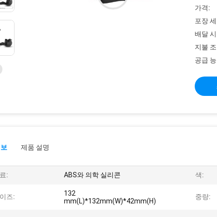
가격:
포장 세
배달 시
지불 조
공급 능
정보
제품 설명
료:
ABS와 의학 실리콘
색:
132
이즈:
중량:
mm(L)*132mm(W)*42mm(H)