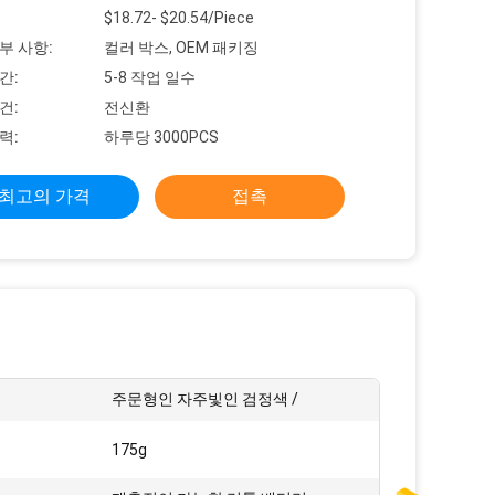
$18.72- $20.54/Piece
부 사항:
컬러 박스, OEM 패키징
간:
5-8 작업 일수
건:
전신환
력:
하루당 3000PCS
최고의 가격
접촉
주문형인 자주빛인 검정색 /
175g