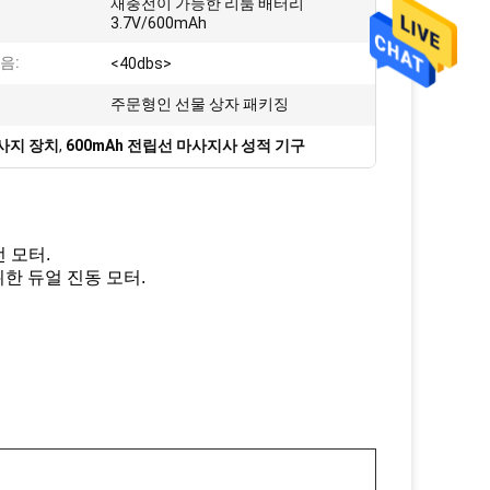
재충전이 가능한 리툼 배터리
:
3.7V/600mAh
음:
<40dbs>
:
주문형인 선물 상자 패키징
사지 장치
,
600mAh 전립선 마사지사 성적 기구
 모터.
한 듀얼 진동 모터.