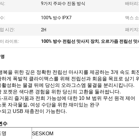
식:
9가지 주파수 진동 방식
배터리
수:
100% 방수 IPX7
맥스 소
업 시간:
패키지
2H
이 라이트:
100% 방수 전립선 맛사지 장치
,
오르가즘 전립선 맛
설명
큰 행복을 위한 깊은 정확한 전립선 마사지를 제공하는 3개 속도 회전
정확하게 폭발적 클라이맥스를 위해 전립선과 회음을 목표로 삼기 위
다중활성화는 물결 뒤에 당신의 오라그스엠 물결을 분리시킵니다.
전방 포켓은 색다른 경험을 위한 당신의 고환을 둘러쌉니다.
핸즈-프리 즐거움과 전희 가능성에 대한 10 Ｍ 범위 무선 원격 제어
Ｇ스폿 자극물질, 여성 수단을 위한 재미있는 완구
방수되고 USB 재충전이 가능한다.
변수
드명
SESKOM