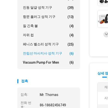
진동 달걀 성적 기구
(39)
항문 플러그 성적 기구
(13)
질 긴축 볼
(4)
자위 컵
(4)
페니스 벨소리 성적 기구
(25)
전립선 마사지사 성적 기구
(6)
Vacuum Pump For Men
(6)
상세 
접촉
재
접촉:
Mr. Thomas
사
전화 번
86-18682456749
호: