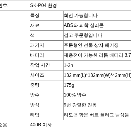
번호.
SK-P04 환경
특징
회전 가능합니다
재료
ABS와 의학 실리콘
색
검고 주문형입니다
패키지
주문형인 선물 상자 패키징
배터리
재충전이 가능한 리툼 배터리 3.7V
작업 시간
1-2h
사이즈
132 mm(L)*132mm(W)*42mm(H
중량
175g
방수
100% 방수
방식
9번 강렬한 진동
타입
리모콘 항문 버트 플러그 남성들
소음
40dB 이하